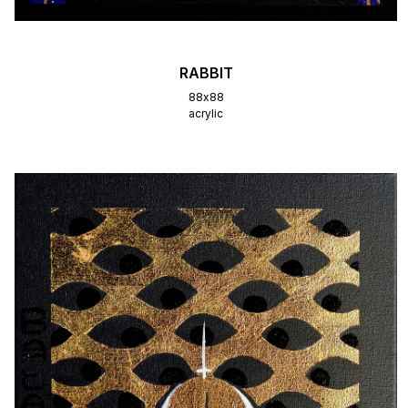
RABBIT
88х88
acrylic