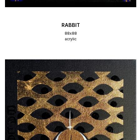
RABBIT
88х88
acrylic