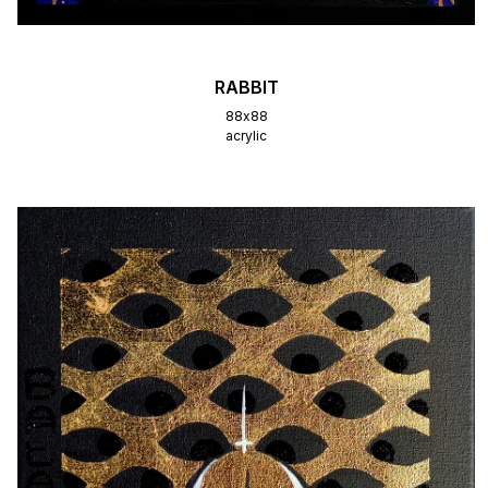
RABBIT
88х88
acrylic